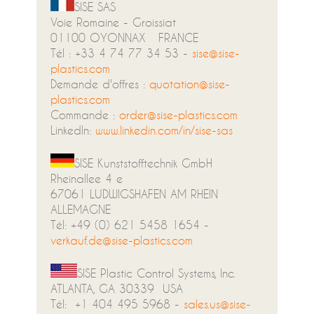
SISE SAS
Voie Romaine - Groissiat
01100 OYONNAX FRANCE
Tél : +33 4 74 77 34 53 -
sise@sise-
plastics.com
Demande d'offres :
quotation@sise-
plastics.com
Commande :
order@sise-plastics.com
LinkedIn:
www.linkedin.com/in/sise-sas
SISE Kunststofftechnik GmbH
Rheinallee 4 e
67061 LUDWIGSHAFEN AM RHEIN
ALLEMAGNE
Tél: +49 (0) 621 5458 1654
-
verkauf.de@sise-plastics.com
SISE Plastic Control Systems, Inc.
ATLANTA, GA 30339 USA
Tél: +1 404 495 5968 -
sales.us@sise-